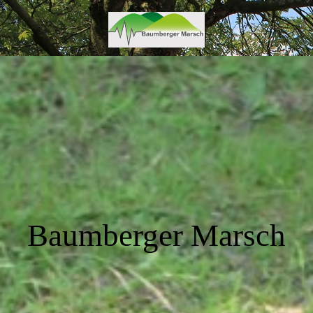
Baumberger Marsch